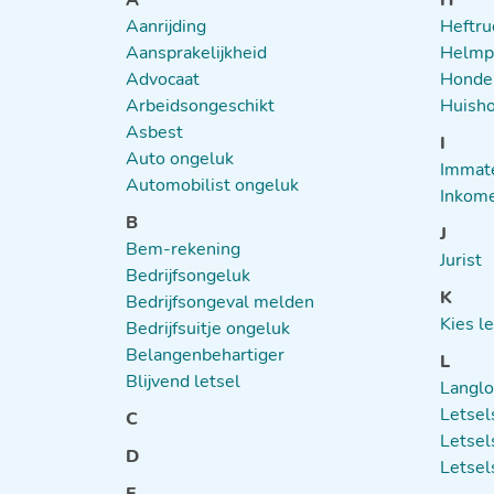
A
H
Aanrijding
Heftru
Aansprakelijkheid
Helmpl
Advocaat
Honde
Arbeidsongeschikt
Huisho
Asbest
I
Auto ongeluk
Immate
Automobilist ongeluk
Inkome
B
J
Bem-rekening
Jurist
Bedrijfsongeluk
K
Bedrijfsongeval melden
Kies l
Bedrijfsuitje ongeluk
Belangenbehartiger
L
Blijvend letsel
Langlo
Letsel
C
Letsel
D
Letsel