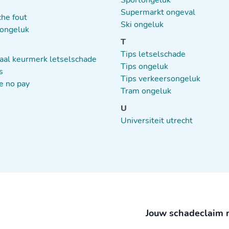
Sportongeluk
Supermarkt ongeval
he fout
Ski ongeluk
ongeluk
T
Tips letselschade
aal keurmerk letselschade
Tips ongeluk
s
Tips verkeersongeluk
e no pay
Tram ongeluk
U
Universiteit utrecht
Jouw schadeclaim 