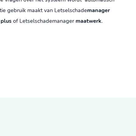
atie gebruik maakt van Letselschade
manager
plus
of Letselschademanager
maatwerk
.