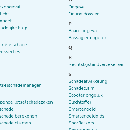
O
ckongeval
Ongeval
icht
Online dossier
nbeet
P
udelijke hulp
Paard ongeval
Passagier ongeluk
riële schade
Q
nsverlies
R
Rechtsbijstandverzekeraar
S
Schadeafwikkeling
etselschademanager
Schadeclaim
Scooter ongeluk
pende letselschadezaken
Slachtoffer
schade
Smartengeld
schade berekenen
Smartengeldgids
schade claimen
Snorfietsers