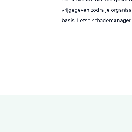
vrijgegeven zodra je organis
basis
, Letselschade
manager 