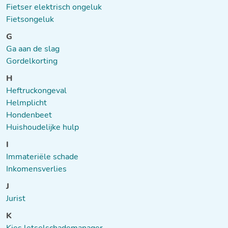
Fietser elektrisch ongeluk
Fietsongeluk
G
Ga aan de slag
Gordelkorting
H
Heftruckongeval
Helmplicht
Hondenbeet
Huishoudelijke hulp
I
Immateriële schade
Inkomensverlies
J
Jurist
K