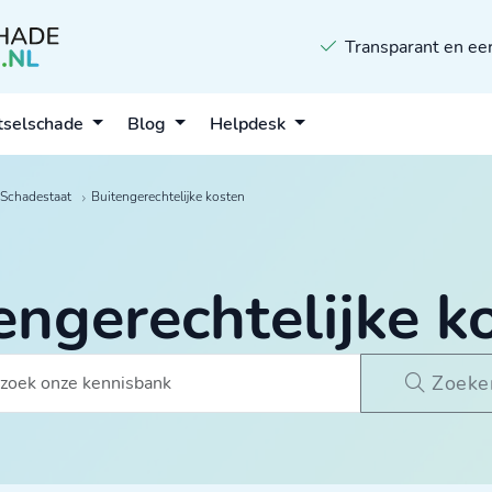
Transparant en eer
tselschade
Blog
Helpdesk
Schadestaat
Buitengerechtelijke kosten
engerechtelijke k
Zoeke