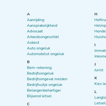
A
H
Aanrijding
Heftru
Aansprakelijkheid
Helmpl
Advocaat
Honde
Arbeidsongeschikt
Huisho
Asbest
I
Auto ongeluk
Immate
Automobilist ongeluk
Inkome
B
J
Bem-rekening
Jurist
Bedrijfsongeluk
K
Bedrijfsongeval melden
Kies l
Bedrijfsuitje ongeluk
Belangenbehartiger
L
Blijvend letsel
Langlo
Letsel
C