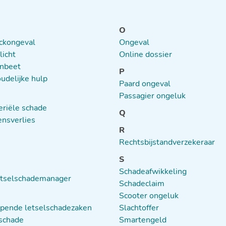
O
ckongeval
Ongeval
icht
Online dossier
nbeet
P
udelijke hulp
Paard ongeval
Passagier ongeluk
riële schade
Q
nsverlies
R
Rechtsbijstandverzekeraar
S
Schadeafwikkeling
etselschademanager
Schadeclaim
Scooter ongeluk
pende letselschadezaken
Slachtoffer
schade
Smartengeld