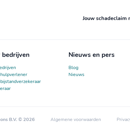
Jouw schadeclaim 
 bedrijven
Nieuws en pers
edrijven
Blog
hulpverlener
Nieuws
bijstandverzekeraar
eraar
ions B.V. © 2026
Algemene voorwaarden
Privac