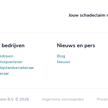
Jouw schadeclaim 
 bedrijven
Nieuws en pers
edrijven
Blog
hulpverlener
Nieuws
bijstandverzekeraar
eraar
ions B.V. © 2026
Algemene voorwaarden
Privac